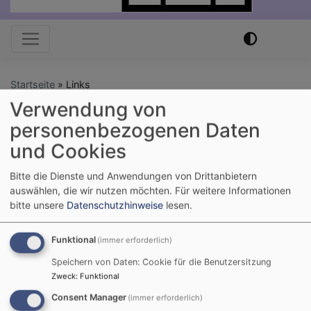
Hauptnavigation
Startseite
Links
Verwendung von
personenbezogenen Daten
Links
und Cookies
Bitte die Dienste und Anwendungen von Drittanbietern
Hier erfahren Sie mehr über evangelisches Leben in
auswählen, die wir nutzen möchten.
Für weitere Informationen
bitte unsere
Datenschutzhinweise
lesen.
unserer Region und in Bayern:
Evangelisch-Lutherisches Dekanat Weiden
Funktional
(immer erforderlich)
Evangelisch-Lutherische Kirche in Bayern
Speichern von Daten: Cookie für die Benutzersitzung
Zweck
:
Funktional
Evangelisches Jugendwerk Weiden
Consent Manager
(immer erforderlich)