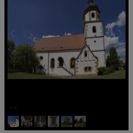
1
/
6