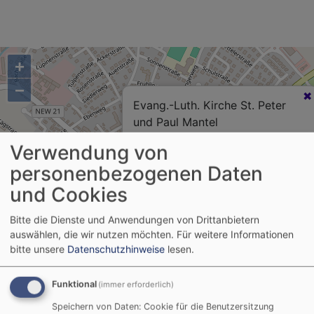
+
−
Evang.-Luth. Kirche St. Peter
und Paul Mantel
Verwendung von
personenbezogenen Daten
und Cookies
Bitte die Dienste und Anwendungen von Drittanbietern
i
auswählen, die wir nutzen möchten.
Für weitere Informationen
bitte unsere
Datenschutzhinweise
lesen.
Kirchenflyer St. Peter und Paul in Mantel
Funktional
(immer erforderlich)
1.86 MB
Speichern von Daten: Cookie für die Benutzersitzung