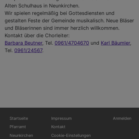
Alten Schulhaus in Neunkirchen.
Wir spielen regelmäßig bei Gottesdiensten und
gestalten Feste der Gemeinde musikalisch. Neue Bläser
und Bläserinnen sind immer herzlich willkommen.
Kontakt über die Chorleiter:
Barbara Beutner
, Tel.
0961/4704670
und
Karl Bäumler
,
Tel.
0961/24567
.
Hauptnavigation
Fußbereichsmenü
Benutzerme
Startseite
Impressum
Anmelden
Pfarramt
Kontakt
Neunkirchen
Cookie-Einstellungen