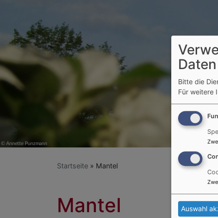
Verwe
Daten
Bitte die Di
Für weitere 
Fun
Spe
Zwe
Con
Startseite
Mantel
Coo
Zwe
Mantel
Auswahl ak