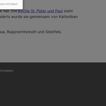
siert mit Klaro!
k hat. Die
Kirche St. Peter und Paul
steht
underts wurde sie gemeinsam von Katholiken
s, Rupprechtsreuth und Steinfels.
nutzermenü
Anmelden