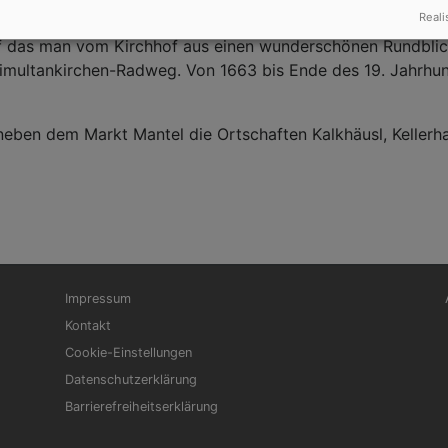
Reali
uf das man vom Kirchhof aus einen wunderschönen Rundblic
 Simultankirchen-Radweg. Von 1663 bis Ende des 19. Jahrh
ben dem Markt Mantel die Ortschaften Kalkhäusl, Kellerhau
Fußbereichsmenü
Be
Impressum
Kontakt
Cookie-Einstellungen
Datenschutzerklärung
Barrierefreiheitserklärung