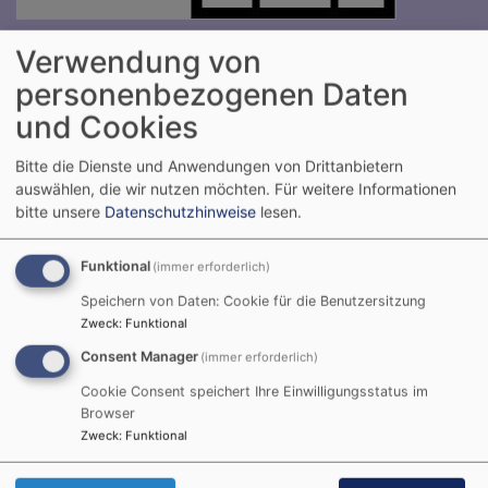
Hauptnavigation
Verwendung von
personenbezogenen Daten
und Cookies
Bitte die Dienste und Anwendungen von Drittanbietern
auswählen, die wir nutzen möchten.
Für weitere Informationen
bitte unsere
Datenschutzhinweise
lesen.
Funktional
(immer erforderlich)
Startseite
Mantel
Bilder aus Mantel
Speichern von Daten: Cookie für die Benutzersitzung
Zweck
:
Funktional
Consent Manager
(immer erforderlich)
Bilder aus Mantel
Cookie Consent speichert Ihre Einwilligungsstatus im
Browser
Zweck
:
Funktional
In der Galerie sind die einzelnen Veranstaltungen