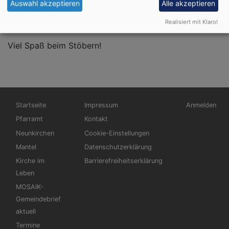
untergliedert. Einfach unter dem Reiter "Bildergalerien"
Auswahl akzeptieren
Alle akzeptieren
die Veranstaltung anklicken, die besucht werden
Realisiert mit Klaro!
möchten.
Viel Spaß beim Stöbern!
Hauptnavigation
Fußbereichsmenü
Benutzerme
Startseite
Impressum
Anmelden
Pfarramt
Kontakt
Neunkirchen
Cookie-Einstellungen
Mantel
Datenschutzerklärung
Kirche im
Barrierefreiheitserklärung
Leben
MOSAIK-
Gemeindebrief
aktuell
Termine